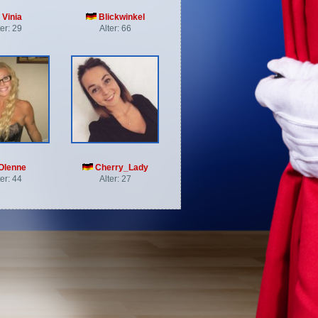
Vinia
Blickwinkel
ter: 29
Alter: 66
Olenne
Cherry_Lady
ter: 44
Alter: 27