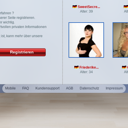
SweetSecre...
Alter: 39
Al
rfahren ?
rer Seite registrieren.
r wichtig.
tvollen privaten Informationen
gt ist, kann mehr über unsere
Registrieren
Friederike...
Alter: 34
Al
Mobile
FAQ
Kundensupport
AGB
Datenschutz
Impressum