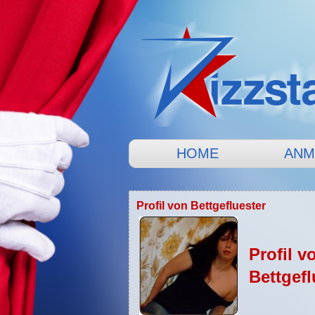
HOME
ANM
Profil von Bettgefluester
Profil v
Bettgefl