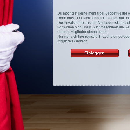
Du möchtest gerne mehr über Bettgefluester e
Dann musst Du Dich schnell kostenlos auf unse
Die Privatsphäre unserer Mitglieder ist uns seh
Wir wollen nicht, dass Suchmaschinen die wer
unserer Mitglieder abspeichern.
Nur wer sich hier registriert hat und eingelog
Mitglieder erfahren.
Einloggen