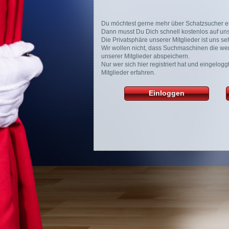
Du möchtest gerne mehr über Schatzsucher e
Dann musst Du Dich schnell kostenlos auf unse
Die Privatsphäre unserer Mitglieder ist uns seh
Wir wollen nicht, dass Suchmaschinen die wer
unserer Mitglieder abspeichern.
Nur wer sich hier registriert hat und eingelog
Mitglieder erfahren.
Einloggen