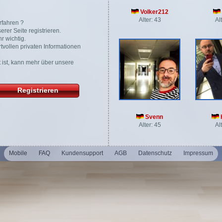
Volker212
Alter: 43
Al
rfahren ?
rer Seite registrieren.
r wichtig.
tvollen privaten Informationen
gt ist, kann mehr über unsere
Registrieren
Svenn
Alter: 45
Al
Mobile
FAQ
Kundensupport
AGB
Datenschutz
Impressum