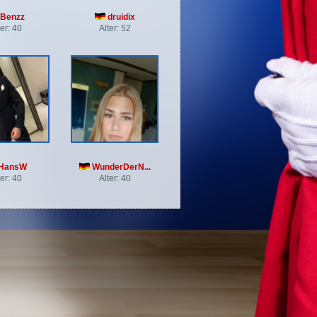
Benzz
druidix
ter: 40
Alter: 52
HansW
WunderDerN...
ter: 40
Alter: 40