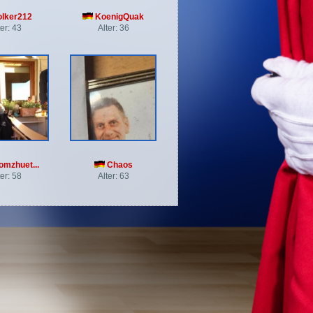
lker212
KoenigQuak
ter: 43
Alter: 36
mzhuet...
Chaos
ter: 58
Alter: 63