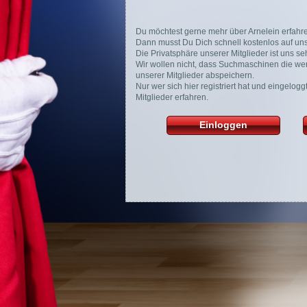
Du möchtest gerne mehr über Arnelein erfahr
Dann musst Du Dich schnell kostenlos auf unse
Die Privatsphäre unserer Mitglieder ist uns seh
Wir wollen nicht, dass Suchmaschinen die wer
unserer Mitglieder abspeichern.
Nur wer sich hier registriert hat und eingelog
Mitglieder erfahren.
Einloggen