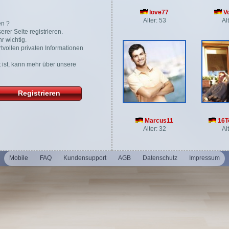
love77
Vo
Alter: 53
Al
en ?
rer Seite registrieren.
r wichtig.
tvollen privaten Informationen
gt ist, kann mehr über unsere
Registrieren
Marcus11
16To
Alter: 32
Al
Mobile
FAQ
Kundensupport
AGB
Datenschutz
Impressum