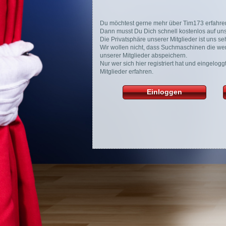
Du möchtest gerne mehr über Tim173 erfahre
Dann musst Du Dich schnell kostenlos auf unse
Die Privatsphäre unserer Mitglieder ist uns seh
Wir wollen nicht, dass Suchmaschinen die wer
unserer Mitglieder abspeichern.
Nur wer sich hier registriert hat und eingelog
Mitglieder erfahren.
Einloggen