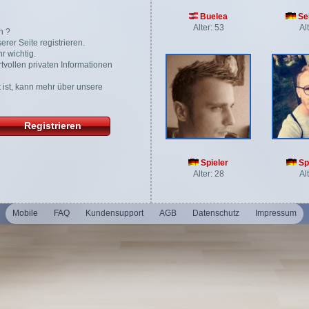
Buelea
Se
Alter: 53
Al
n ?
rer Seite registrieren.
r wichtig.
tvollen privaten Informationen
gt ist, kann mehr über unsere
Registrieren
Spieler
Sp
Alter: 28
Al
Mobile
FAQ
Kundensupport
AGB
Datenschutz
Impressum