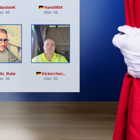
bastianK
Hans0604
ter: 46
Alter: 48
itz_Bube
Dickerchen...
ter: 38
Alter: 60