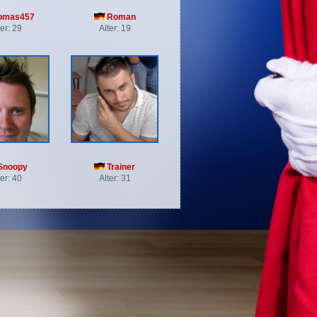
omas457
Roman
ter: 29
Alter: 19
Snoopy
Trainer
ter: 40
Alter: 31