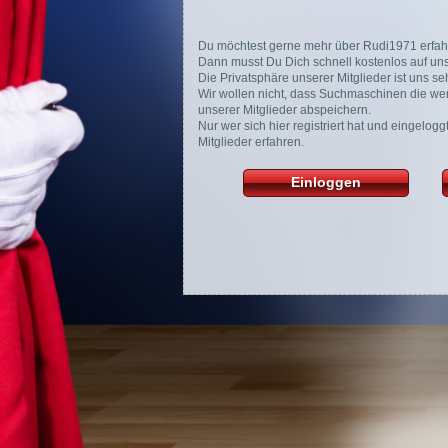
Du möchtest gerne mehr über Rudi1971 erfah
Dann musst Du Dich schnell kostenlos auf unse
Die Privatsphäre unserer Mitglieder ist uns seh
Wir wollen nicht, dass Suchmaschinen die wer
unserer Mitglieder abspeichern.
Nur wer sich hier registriert hat und eingelog
Mitglieder erfahren.
Einloggen