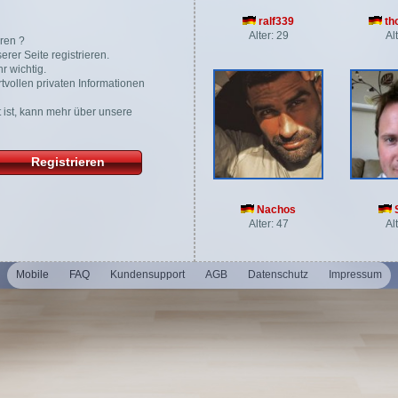
ralf339
th
Alter: 29
Al
ren ?
rer Seite registrieren.
r wichtig.
tvollen privaten Informationen
gt ist, kann mehr über unsere
Registrieren
Nachos
Alter: 47
Al
Mobile
FAQ
Kundensupport
AGB
Datenschutz
Impressum