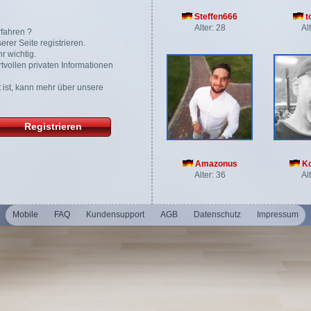
Steffen666
t
Alter: 28
Al
rfahren ?
rer Seite registrieren.
r wichtig.
tvollen privaten Informationen
gt ist, kann mehr über unsere
Registrieren
Amazonus
Ko
Alter: 36
Al
Mobile
FAQ
Kundensupport
AGB
Datenschutz
Impressum