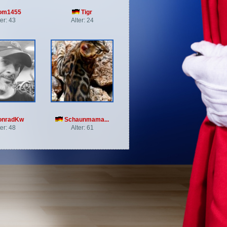
om1455
Tigr
ter: 43
Alter: 24
nradKw
Schaunmama...
ter: 48
Alter: 61