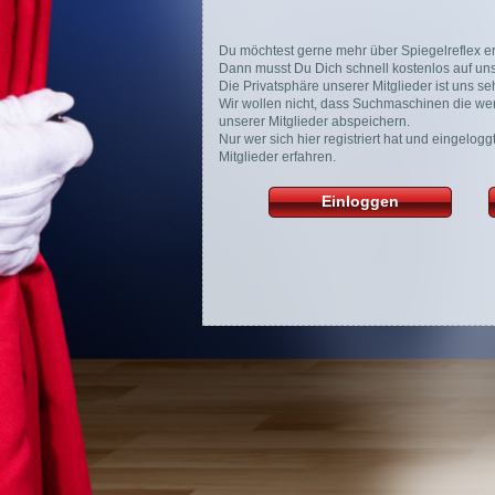
Du möchtest gerne mehr über Spiegelreflex e
Dann musst Du Dich schnell kostenlos auf unse
Die Privatsphäre unserer Mitglieder ist uns seh
Wir wollen nicht, dass Suchmaschinen die wer
unserer Mitglieder abspeichern.
Nur wer sich hier registriert hat und eingelog
Mitglieder erfahren.
Einloggen